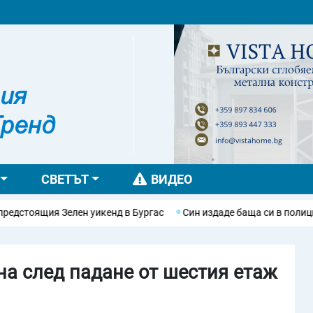
СВЕТЪТ
ВИДЕО
тоящия Зелен уикенд в Бургас
Син издаде баща си в полицията, 
на след падане от шестия етаж