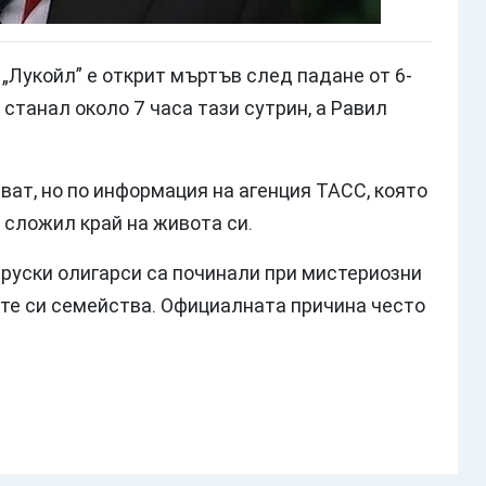
„Лукойл” е открит мъртъв след падане от 6-
станал около 7 часа тази сутрин, а Равил
ат, но по информация на агенция ТАСС, която
 сложил край на живота си.
 руски олигарси са починали при мистериозни
лите си семейства. Официалната причина често