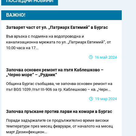
ПОСЛЕДНИ НОВИНИ
ВАЖНО!
Затварят част от ул. „Патриарх Евтимий“ в Бургас
Във връзка с подмяна на водопроводна и
канализационна мрежата по ул. „Патриарх Евтимий“, от
10.00 часа на 17...
16 май 2024
Започва основен ремонт на пътя Каблешково –
„Черно море“ – „Рудник“
Община Бургас съобщава, че започва основен ремонт на
път BGS 1039 /път III-906 за гр. Каблешково – кв. „Черн...
19 мар 2024
Започва пръскане против ларви на комари в Бургас
Поради задържалите се продължително време високи
температури през месец февруари, от началото на месец
март Дезинфекцион...