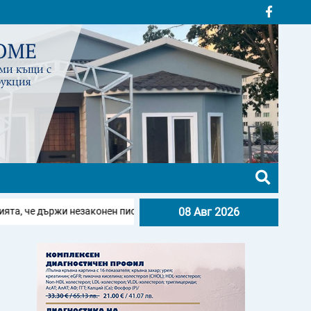
че държи незаконен пистолет и боеприпаси
08 Авг 2026
НАП проверява 40 ли