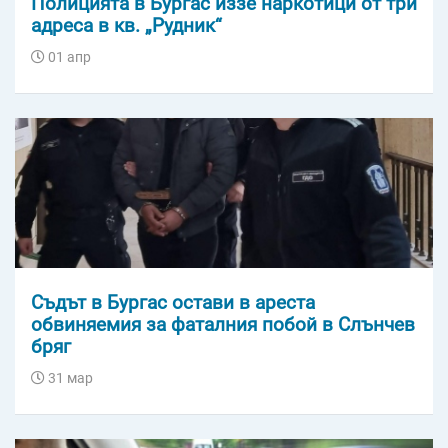
Полицията в Бургас иззе наркотици от три
адреса в кв. „Рудник“
01 апр
Съдът в Бургас остави в ареста
обвиняемия за фаталния побой в Слънчев
бряг
31 мар