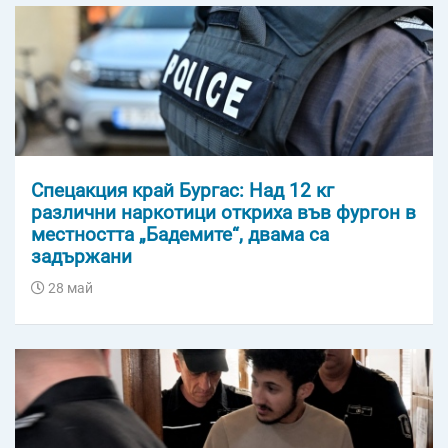
Спецакция край Бургас: Над 12 кг
различни наркотици откриха във фургон в
местността „Бадемите“, двама са
задържани
28 май