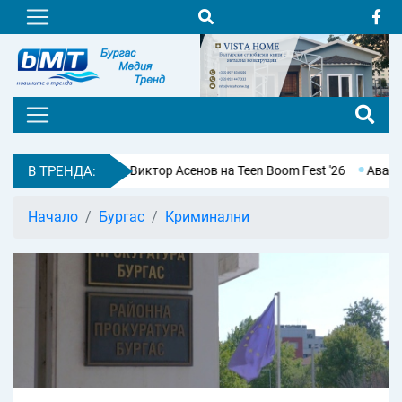
амаратонец Виктор Асенов на Teen Boom Fest '26
В ТРЕНДА:
Авария остави б
Начало
Бургас
Криминални