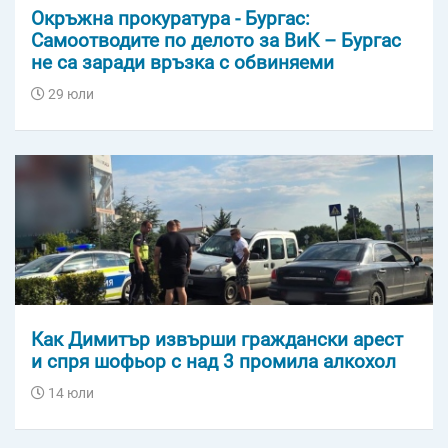
Окръжна прокуратура - Бургас:
Самоотводите по делото за ВиК – Бургас
не са заради връзка с обвиняеми
29 юли
Как Димитър извърши граждански арест
и спря шофьор с над 3 промила алкохол
14 юли