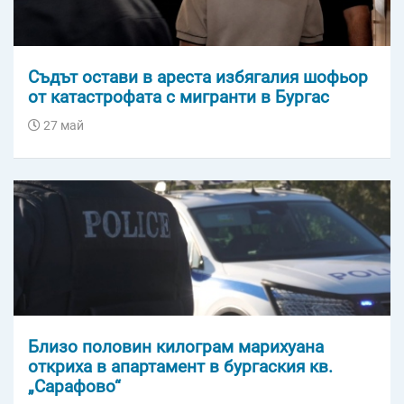
Съдът остави в ареста избягалия шофьор
от катастрофата с мигранти в Бургас
27 май
Близо половин килограм марихуана
откриха в апартамент в бургаския кв.
„Сарафово“