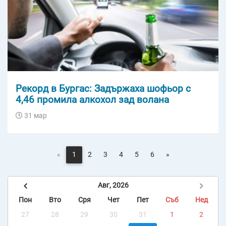
Рекорд в Бургас: Задържаха шофьор с
4,46 промила алкохол зад волана
31 мар
«
1
2
3
4
5
6
»
Авг, 2026
Пон
Вто
Сря
Чет
Пет
Съб
Нед
27
28
29
30
31
1
2