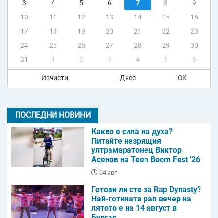
3
4
5
6
7
8
9
10
11
12
13
14
15
16
17
18
19
20
21
22
23
24
25
26
27
28
29
30
31
1
2
3
4
5
6
Изчисти
Днес
OK
ПОСЛЕДНИ НОВИНИ
Какво е сила на духа?
Питайте незрящия
ултрамаратонец Виктор
Асенов на Teen Boom Fest '26
04 авг
Готови ли сте за Rap Dynasty?
Най-готината рап вечер на
лятото е на 14 август в
Бургас