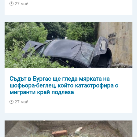
27 май
Съдът в Бургас ще гледа мярката на
шофьора-беглец, който катастрофира с
мигранти край подлеза
27 май