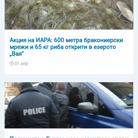
Акция на ИАРА: 600 метра бракониерски
мрежи и 65 кг риба открити в езерото
„Вая“
01 апр