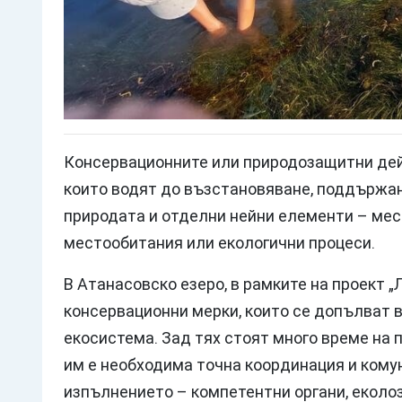
Консервационните или природозащитни дей
които водят до възстановяване, поддържан
природата и отделни нейни елементи – мес
местообитания или екологични процеси.
В Атанасовско езеро, в рамките на проект 
консервационни мерки, които се допълват 
екосистема. Зад тях стоят много време на 
им е необходима точна координация и кому
изпълнението – компетентни органи, еколоз