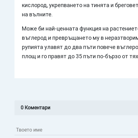
кислород, укрепването на тинята и брегове
на вълните.
Може би най-ценната функция на растениет
въглерод и превръщането му в неразтворим
рупията улавят до два пъти повече въглеро
площ и го правят до 35 пъти по-бързо от тях
0 Коментари
Твоето име