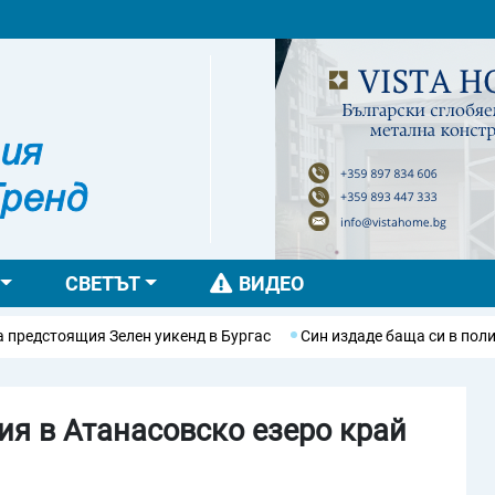
СВЕТЪТ
ВИДЕО
я Зелен уикенд в Бургас
Син издаде баща си в полицията, че дъ
ия в Атанасовско езеро край