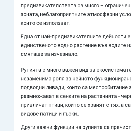
предизвикателствата са много – ограничен
зоната, неблагоприятните атмосферни усло
които се използват.
Една от най-предизвикателните дейности е
единственото водно растение във водите н
смяташе за изчезнало.
Рупията е много важен вид за екосистемата
незаменима роля за нейното функциониране
подводни ливади, които са местообитание з
размножават в сенките на растенията - черв
привличат птици, които се хранят с тях, а 
видове патици и гъски..
Други важни функции на рупията са пречист