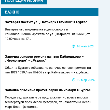
ПОСЛЕДНИ НОВИНИ
ВАЖНО!
Затварят част от ул. „Патриарх Евтимий“ в Бургас
Във връзка с подмяна на водопроводна и
канализационна мрежата по ул. „Патриарх Евтимий“, от
10.00 часа на 17...
16 май 2024
Започва основен ремонт на пътя Каблешково –
„Черно море“ – „Рудник“
Община Бургас съобщава, че започва основен ремонт на
път BGS 1039 /път III-906 за гр. Каблешково – кв. „Черн...
19 мар 2024
Започва пръскане против ларви на комари в Бургас
Поради задържалите се продължително време високи
температури през месец февруари, от началото на месец
март Дезинфекцион...