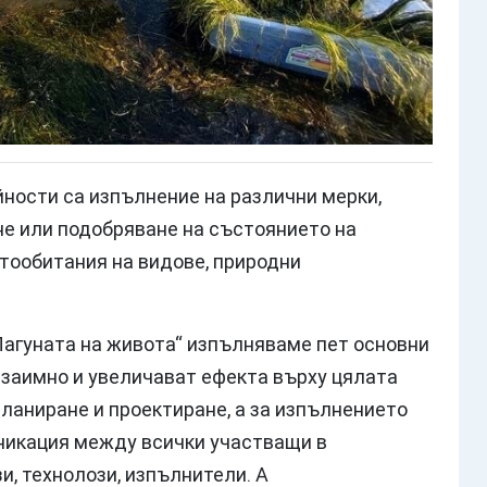
ности са изпълнение на различни мерки,
е или подобряване на състоянието на
тообитания на видове, природни
„Лагуната на живота“ изпълняваме пет основни
взаимно и увеличават ефекта върху цялата
планиране и проектиране, а за изпълнението
никация между всички участващи в
и, технолози, изпълнители. А