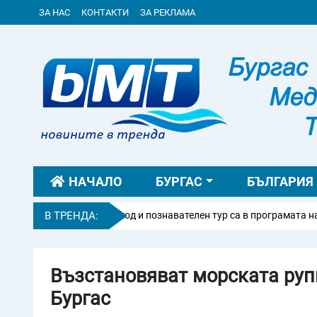
ЗА НАС
КОНТАКТИ
ЗА РЕКЛАМА
НАЧАЛО
БУРГАС
БЪЛГАРИЯ
вал, велопоход и познавателен тур са в програмата на предстоящи
В ТРЕНДА:
Възстановяват морската руп
Бургас