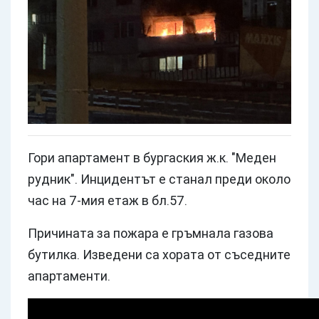
Гори апартамент в бургаския ж.к. "Меден
рудник". Инцидентът е станал преди около
час на 7-мия етаж в бл.57.
Причината за пожара е гръмнала газова
бутилка. Изведени са хората от съседните
апартаменти.