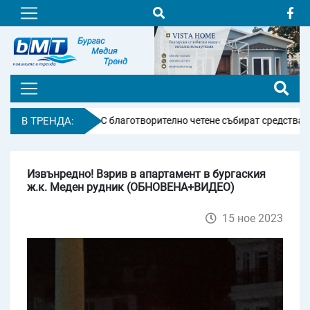
ителни измами
В ТРЕНДА:
С благотворително четене събират средства за Сд
Извънредно! Взрив в апартамент в бургаския
ж.к. Меден рудник (ОБНОВЕНА+ВИДЕО)
15 ное 2023