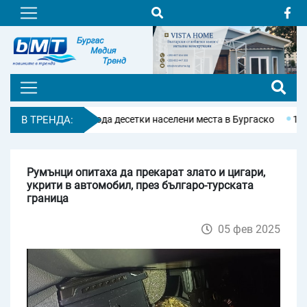
ия остави без вода десетки населени места в Бургаско
В ТРЕНДА:
15-годи
Румънци опитаха да прекарат злато и цигари,
укрити в автомобил, през българо-турската
граница
05 фев 2025