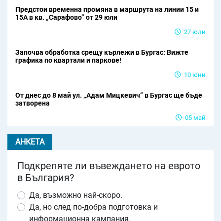
Предстои временна промяна в маршрута на линии 15 и
15А в кв. „Сарафово“ от 29 юли
27 юли
Започва обработка срещу кърлежи в Бургас: Вижте
графика по квартали и паркове!
10 юни
От днес до 8 май ул. „Адам Мицкевич“ в Бургас ще бъде
затворена
05 май
АНКЕТА
Подкрепяте ли въвеждането на еврото
в България?
Да, възможно най-скоро.
Да, но след по-добра подготовка и
информационна кампания.