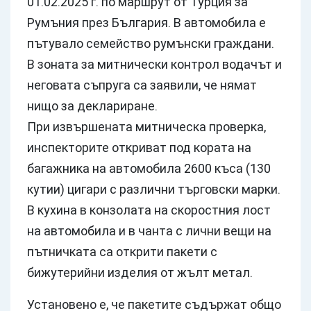
01.02.2025 г. по маршрут от Турция за
Румъния през България. В автомобила е
пътувало семейство румънски граждани.
В зоната за митнически контрол водачът и
неговата съпруга са заявили, че нямат
нищо за деклариране.
При извършената митническа проверка,
инспекторите откриват под кората на
багажника на автомобила 2600 къса (130
кутии) цигари с различни търговски марки.
В кухина в конзолата на скоростния лост
на автомобила и в чанта с лични вещи на
пътничката са открити пакети с
бижутерийни изделия от жълт метал.
Установено е, че пакетите съдържат общо