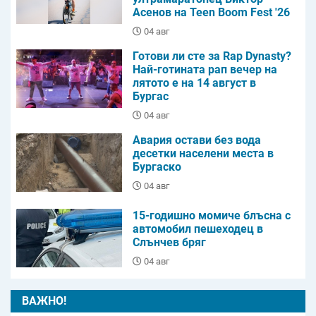
Асенов на Teen Boom Fest '26
04 авг
Готови ли сте за Rap Dynasty?
Най-готината рап вечер на
лятото е на 14 август в
Бургас
04 авг
Авария остави без вода
десетки населени места в
Бургаско
04 авг
15-годишно момиче блъсна с
автомобил пешеходец в
Слънчев бряг
04 авг
ВАЖНО!