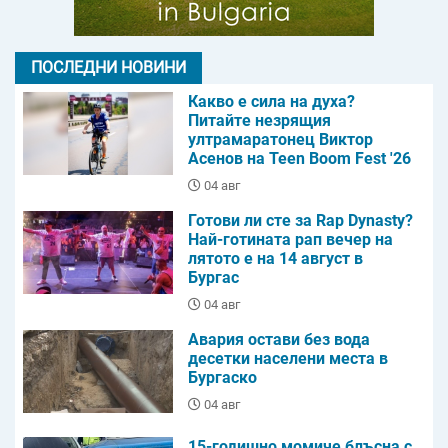
ПОСЛЕДНИ НОВИНИ
Какво е сила на духа?
Питайте незрящия
ултрамаратонец Виктор
Асенов на Teen Boom Fest '26
04 авг
Готови ли сте за Rap Dynasty?
Най-готината рап вечер на
лятото е на 14 август в
Бургас
04 авг
Авария остави без вода
десетки населени места в
Бургаско
04 авг
15-годишно момиче блъсна с