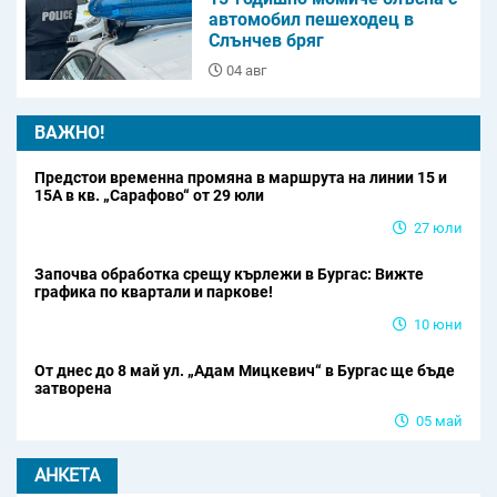
автомобил пешеходец в
Слънчев бряг
04 авг
ВАЖНО!
Предстои временна промяна в маршрута на линии 15 и
15А в кв. „Сарафово“ от 29 юли
27 юли
Започва обработка срещу кърлежи в Бургас: Вижте
графика по квартали и паркове!
10 юни
От днес до 8 май ул. „Адам Мицкевич“ в Бургас ще бъде
затворена
05 май
АНКЕТА