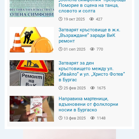
Поморие в сцена на танца,
словото и солта
19 окт 2025
427
Затварят кръстовище в ж.к.
„Възраждане“ заради ВиК
ремонт
01 сеп 2025
770
Затварят за ден
кръстовището между ул.
„Ивайло“ и ул. „Христо Фотев“
в Бургас
25 фев 2025
1675
Направиха мартеници,
вдъхновени от фолклорни
носии в Бургаско
13 фев 2025
1148