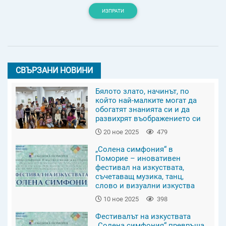
ИЗПРАТИ
СВЪРЗАНИ НОВИНИ
Бялото злато, начинът, по
който най-малките могат да
обогатят знанията си и да
развихрят въображението си
20 ное 2025
479
„Солена симфония“ в
Поморие – иновативен
фестивал на изкуствата,
съчетаващ музика, танц,
слово и визуални изкуства
10 ное 2025
398
Фестивалът на изкуствата
„Солена симфония“ превръща