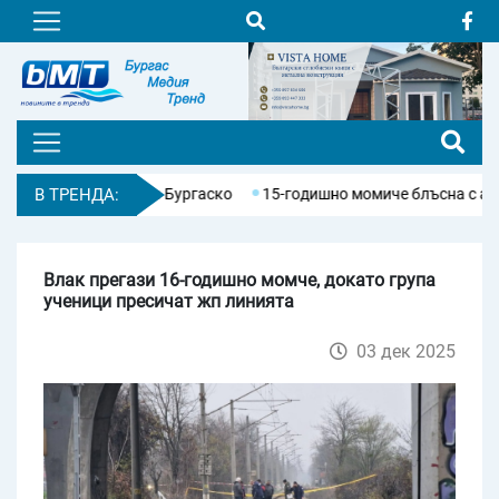
и населени места в Бургаско
В ТРЕНДА:
15-годишно момиче блъсна с автом
Влак прегази 16-годишно момче, докато група
ученици пресичат жп линията
03 дек 2025