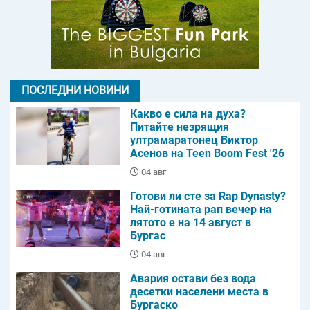
ПОСЛЕДНИ НОВИНИ
Какво е сила на духа?
Питайте незрящия
ултрамаратонец Виктор
Асенов на Teen Boom Fest '26
04 авг
Готови ли сте за Rap Dynasty?
Най-готината рап вечер на
лятото е на 14 август в
Бургас
04 авг
Авария остави без вода
десетки населени места в
Бургаско