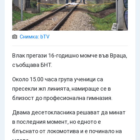
Снимка: bTV
Влак прегази 16-годишно момче във Враца,
съобщава БНТ.
Около 15.00 часа група ученици са
пресекли жп линията, намираще се в
близост до професионална гимназия.
Двама десетокласника решават да минат
в последния момент, но едното е
блъснато от локомотива и е починало на