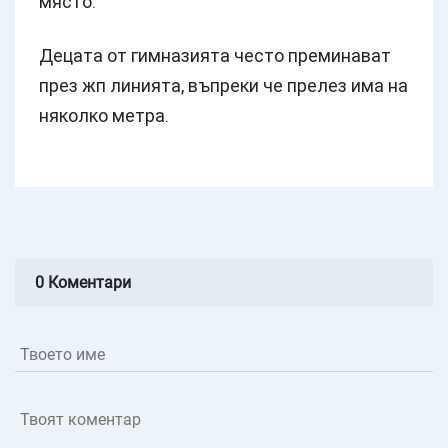
място.
Децата от гимназията често преминават
през жп линията, въпреки че прелез има на
няколко метра.
0 Коментари
Твоето име
Твоят коментар