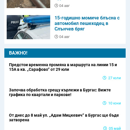
04 авг
15-годишно момиче блъсна с
автомобил пешеходец в
Слънчев бряг
04 авг
ВАЖНО!
Предстои временна промяна в маршрута на линии 15 и
15А в кв. „Сарафово“ от 29 юли
27 юли
Започва обработка срещу кърлежи в Бургас: Вижте
графика по квартали и паркове!
10 юни
От днес до 8 май ул. „Адам Мицкевич“ в Бургас ще бъде
затворена
05 май