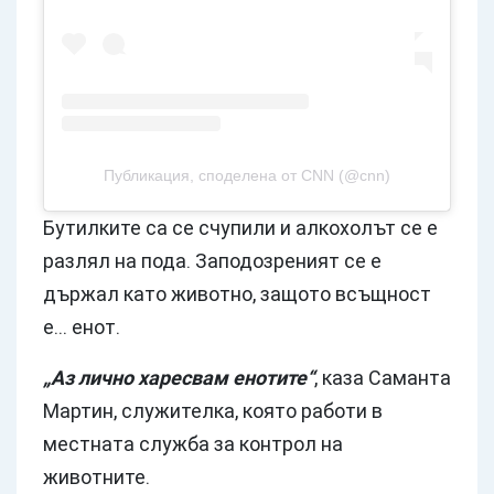
Публикация, споделена от CNN (@cnn)
Бутилките са се счупили и алкохолът се е
разлял на пода. Заподозреният се е
държал като животно, защото всъщност
е... енот.
„Аз лично харесвам енотите“
, каза Саманта
Мартин, служителка, която работи в
местната служба за контрол на
животните.