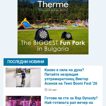
ПОСЛЕДНИ НОВИНИ
Какво е сила на духа?
Питайте незрящия
ултрамаратонец Виктор
Асенов на Teen Boom Fest '26
04 авг
Готови ли сте за Rap Dynasty?
Най-готината рап вечер на