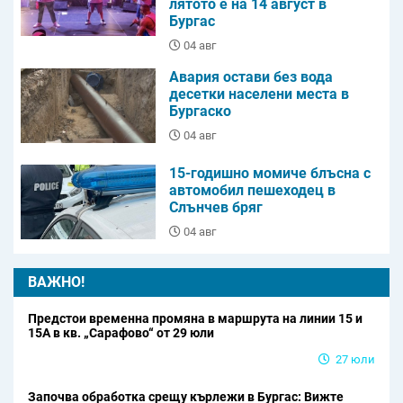
лятото е на 14 август в
Бургас
04 авг
Авария остави без вода
десетки населени места в
Бургаско
04 авг
15-годишно момиче блъсна с
автомобил пешеходец в
Слънчев бряг
04 авг
ВАЖНО!
Предстои временна промяна в маршрута на линии 15 и
15А в кв. „Сарафово“ от 29 юли
27 юли
Започва обработка срещу кърлежи в Бургас: Вижте