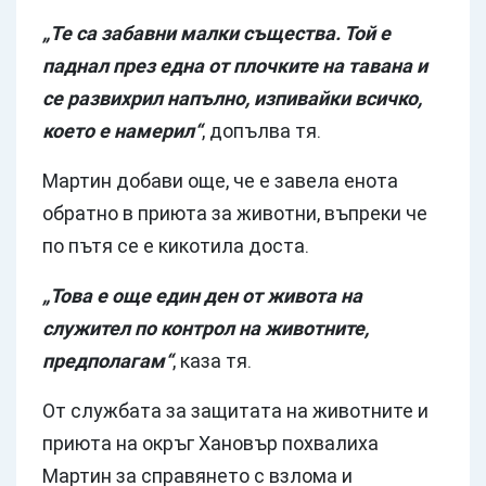
„Те са забавни малки същества. Той е
паднал през една от плочките на тавана и
се развихрил напълно, изпивайки всичко,
което е намерил“
, допълва тя.
Мартин добави още, че е завела енота
обратно в приюта за животни, въпреки че
по пътя се е кикотила доста.
„Това е още един ден от живота на
служител по контрол на животните,
предполагам“
, каза тя.
От службата за защитата на животните и
приюта на окръг Хановър похвалиха
Мартин за справянето с взлома и