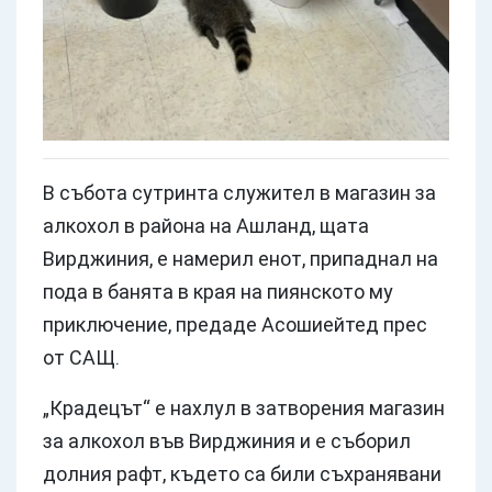
В събота сутринта служител в магазин за
алкохол в района на Ашланд, щата
Вирджиния, е намерил енот, припаднал на
пода в банята в края на пиянското му
приключение, предаде Асошиейтед прес
от САЩ.
„Крадецът“ е нахлул в затворения магазин
за алкохол във Вирджиния и е съборил
долния рафт, където са били съхранявани