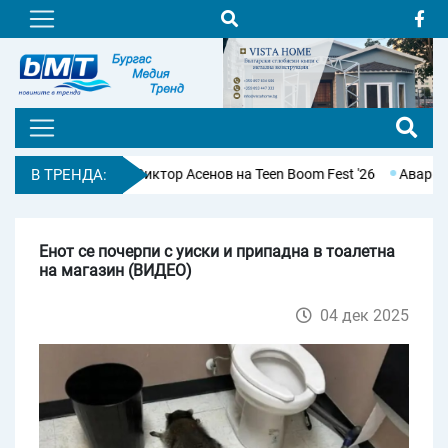
маратонец Виктор Асенов на Teen Boom Fest '26
В ТРЕНДА:
Авария остави б
Енот се почерпи с уиски и припадна в тоалетна
на магазин (ВИДЕО)
04 дек 2025