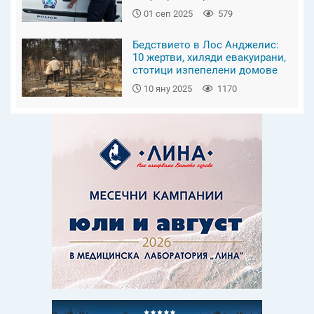
01 сеп 2025
579
Бедствието в Лос Анджелис:
10 жертви, хиляди евакуирани,
стотици изпепелени домове
10 яну 2025
1170