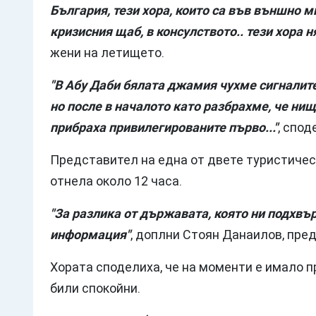
България, тези хора, които са във външно м
кризисния щаб, в консулството.. тези хора 
жени на летището.
"В Абу Даби бялата джамия чухме сигналите.
но после в началото като разбрахме, че нищ
прибраха привилегированите първо..."
, спод
Представител на една от двете туристическ
отнела около 12 часа.
"За разлика от държавата, която ни подхвъ
информация"
, доплни Стоян Данаилов, пре
Хората споделиха, че на моменти е имало п
били спокойни.