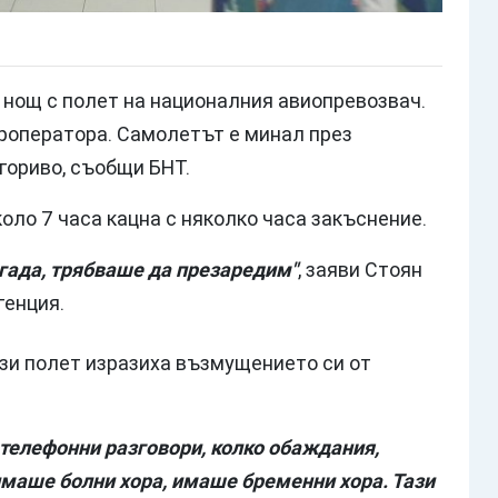
 нощ с полет на националния авиопревозвач.
уроператора. Самолетът е минал през
 гориво, съобщи БНТ.
ло 7 часа кацна с няколко часа закъснение.
гада, трябваше да презаредим"
, заяви Стоян
генция.
ози полет изразиха възмущението си от
 телефонни разговори, колко обаждания,
маше болни хора, имаше бременни хора. Тази