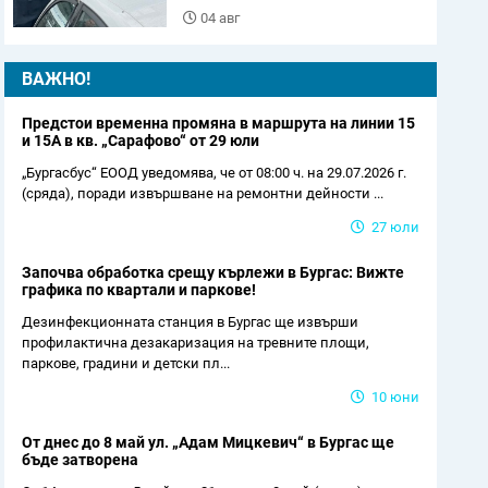
04 авг
ВАЖНО!
Предстои временна промяна в маршрута на линии 15
и 15А в кв. „Сарафово“ от 29 юли
„Бургасбус“ ЕООД уведомява, че от 08:00 ч. на 29.07.2026 г.
(сряда), поради извършване на ремонтни дейности ...
27 юли
Започва обработка срещу кърлежи в Бургас: Вижте
графика по квартали и паркове!
Дезинфекционната станция в Бургас ще извърши
профилактична дезакаризация на тревните площи,
паркове, градини и детски пл...
10 юни
От днес до 8 май ул. „Адам Мицкевич“ в Бургас ще
бъде затворена