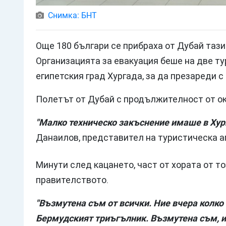
Снимка: БНТ
Още 180 българи се прибраха от Дубай тази
Организацията за евакуация беше на две т
египетския град Хургада, за да презареди с
Полетът от Дубай с продължителност от око
"Малко техническо закъснение имаше в Хур
Данаилов, представител на туристическа а
Минути след кацането, част от хората от т
правителството.
"Възмутена съм от всички. Ние вчера колко
Бермудският триъгълник. Възмутена съм, и