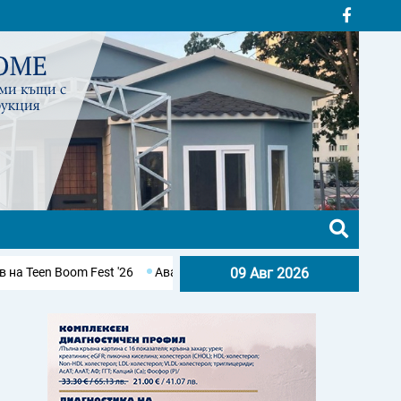
 Fest '26
Авария остави без вода десетки населени места в Бур
09 Авг 2026