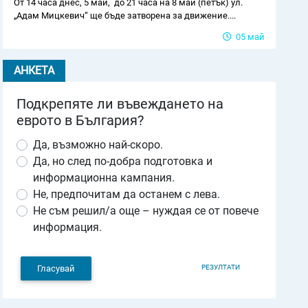
От 14 часа днес, 5 май, до 21 часа на 8 май (петък) ул.
„Адам Мицкевич“ ще бъде затворена за движение....
05 май
АНКЕТА
Подкрепяте ли въвеждането на
еврото в България?
Да, възможно най-скоро.
Да, но след по-добра подготовка и
информационна кампания.
Не, предпочитам да останем с лева.
Не съм решил/а още – нуждая се от повече
информация.
РЕЗУЛТАТИ
Гласувай