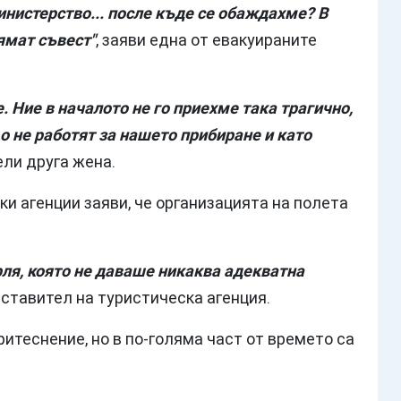
инистерство... после къде се обаждахме? В
нямат съвест"
, заяви една от евакуираните
 Ние в началото не го приехме така трагично,
о не работят за нашето прибиране и като
ели друга жена.
и агенции заяви, че организацията на полета
рля, която не даваше никаква адекватна
дставител на туристическа агенция.
ритеснение, но в по-голяма част от времето са