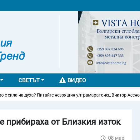
СВЕТЪТ
ВИДЕО
уха? Питайте незрящия ултрамаратонец Виктор Асенов на Teen Boom
е прибираха от Близкия изток
08 мар