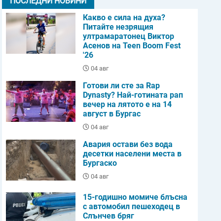
ПОСЛЕДНИ НОВИНИ
Какво е сила на духа?
Питайте незрящия
ултрамаратонец Виктор
Асенов на Teen Boom Fest
'26
04 авг
Готови ли сте за Rap
Dynasty? Най-готината рап
вечер на лятото е на 14
август в Бургас
04 авг
Авария остави без вода
десетки населени места в
Бургаско
04 авг
15-годишно момиче блъсна
с автомобил пешеходец в
Слънчев бряг