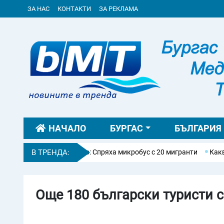
ЗА НАС
КОНТАКТИ
ЗА РЕКЛАМА
НАЧАЛО
БУРГАС
БЪЛГАРИЯ
ай Ропотамо: Спряха микробус с 20 мигранти
В ТРЕНДА:
Какво е сила на д
Още 180 български туристи с