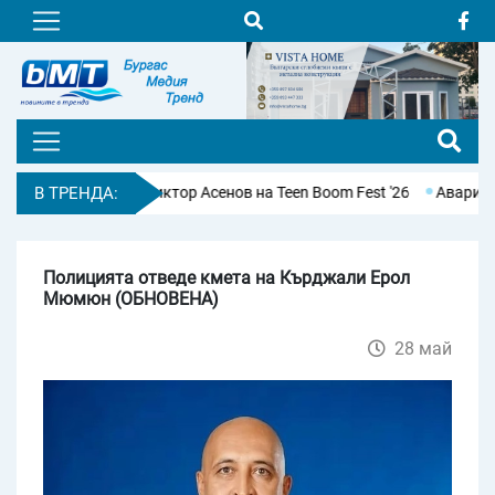
аратонец Виктор Асенов на Teen Boom Fest '26
В ТРЕНДА:
Авария остави бе
Полицията отведе кмета на Кърджали Ерол
Мюмюн (ОБНОВЕНА)
28 май