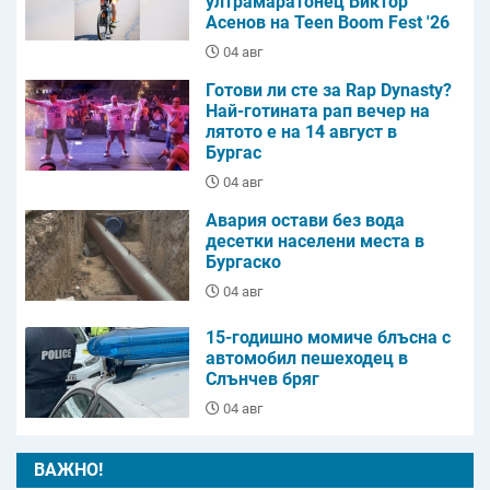
ултрамаратонец Виктор
Асенов на Teen Boom Fest '26
04 авг
Готови ли сте за Rap Dynasty?
Най-готината рап вечер на
лятото е на 14 август в
Бургас
04 авг
Авария остави без вода
десетки населени места в
Бургаско
04 авг
15-годишно момиче блъсна с
автомобил пешеходец в
Слънчев бряг
04 авг
ВАЖНО!