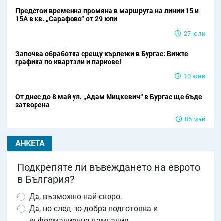
Предстои временна промяна в маршрута на линии 15 и
15А в кв. „Сарафово“ от 29 юли
27 юли
Започва обработка срещу кърлежи в Бургас: Вижте
графика по квартали и паркове!
10 юни
От днес до 8 май ул. „Адам Мицкевич“ в Бургас ще бъде
затворена
05 май
АНКЕТА
Подкрепяте ли въвеждането на еврото
в България?
Да, възможно най-скоро.
Да, но след по-добра подготовка и
информационна кампания.