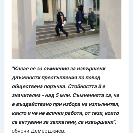
"Касае се за съмнения за извършени
длъжности престъпления по повод
обществена поръчка. Стойността й е
значителна - над 5 млн. Съмненията са, че
е въздействано при избора на изпълнител,
както и че не всички работи, от тези, които
са актувани за заплатени, са извършени"
,
обясни Демерджиев.