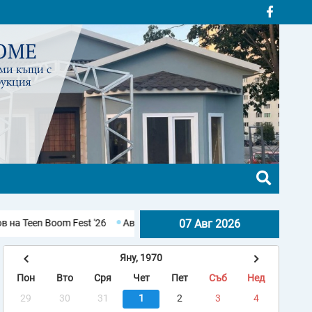
t '26
Авария остави без вода десетки населени места в Бургаск
07 Авг 2026
Яну, 1970
Пон
Вто
Сря
Чет
Пет
Съб
Нед
29
30
31
1
2
3
4