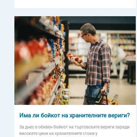
Има ли бойкот на хранителните вериги?
За днес е обявен бойкот на търговските вериги заради
високите цени на хранителните стоки у