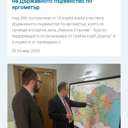
на Държавното първенство по
ергометър
Над 300 състезатели от 16 клуба взеха участие в
Държавното първенство по ергометър, което се
проведе в спортна зала „Никола Станчев“ - Бургас.
Надпреварата се организира от Гребен клуб „Бургас“ и
е първата от календара н
05 мар 2025