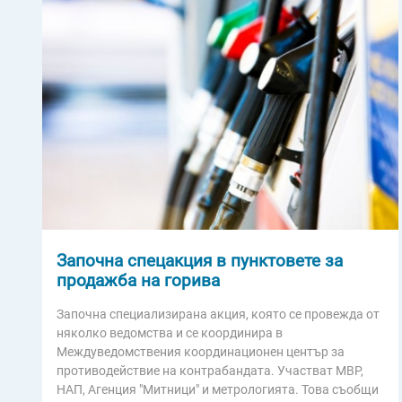
Започна спецакция в пунктовете за
продажба на горива
Започна специализирана акция, която се провежда от
няколко ведомства и се координира в
Междуведомствения координационен център за
противодействие на контрабандата. Участват МВР,
НАП, Агенция "Митници" и метрологията. Това съобщи