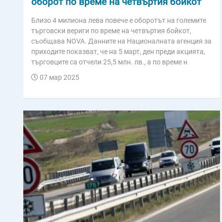
оборот по време на четвъртия бойкот
Близо 4 милиона лева повече е оборотът на големите
търговски вериги по време на четвъртия бойкот,
съобщава NOVA. Данните на Националната агенция за
приходите показват, че на 5 март, ден преди акцията,
търговците са отчели 25,5 млн. лв., а по време н
07 мар 2025