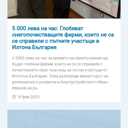
5 000 лева на час: Глобяват
снегопочистващите фирми, които не са
се справили с пътните участъци в
Изтона България
С 5000 лева на час за времето на неизпълнение ще
бъдат глобени фирми, които не са се справили с
почистването през тази нощ на пътни участъци от
Източна България. Това разпореди министърът на
регионалното развитие и благоустройството Иван
Иванов на ръ
18 фев 2025