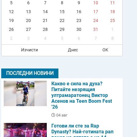
5
6
7
8
9
10
11
12
13
14
15
16
17
18
19
20
21
22
23
24
25
26
27
28
29
30
31
1
2
3
4
5
6
7
8
Изчисти
Днес
OK
ПОСЛЕДНИ НОВИНИ
Какво е сила на духа?
Питайте незрящия
ултрамаратонец Виктор
Асенов на Teen Boom Fest
'26
04 авг
Готови ли сте за Rap
Dynasty? Най-готината рап