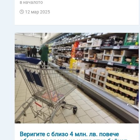
в началото
12 мар 2025
Веригите с близо 4 млн. лв. повече