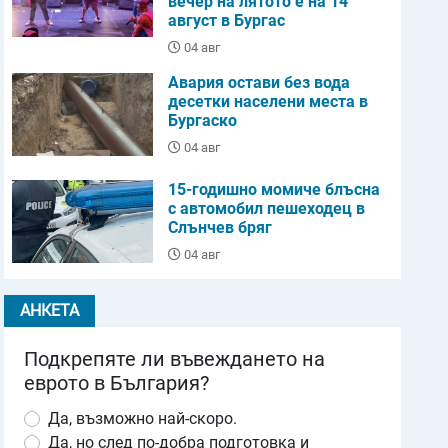
вечер на лятото е на 14
август в Бургас
04 авг
Авария остави без вода
десетки населени места в
Бургаско
04 авг
15-годишно момиче блъсна
с автомобил пешеходец в
Слънчев бряг
04 авг
АНКЕТА
Подкрепяте ли въвеждането на
еврото в България?
Да, възможно най-скоро.
Да, но след по-добра подготовка и