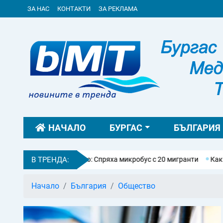
ЗА НАС
КОНТАКТИ
ЗА РЕКЛАМА
НАЧАЛО
БУРГАС
БЪЛГАРИЯ
Ропотамо: Спряха микробус с 20 мигранти
В ТРЕНДА:
Какво е сила на духа
Начало
България
Общество