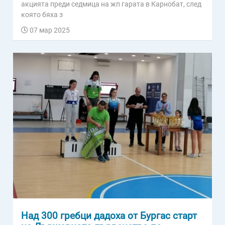
акцията преди седмица на жп гарата в Карнобат, след
която бяха з
07 мар 2025
Над 300 гребци дадоха от Бургас старт