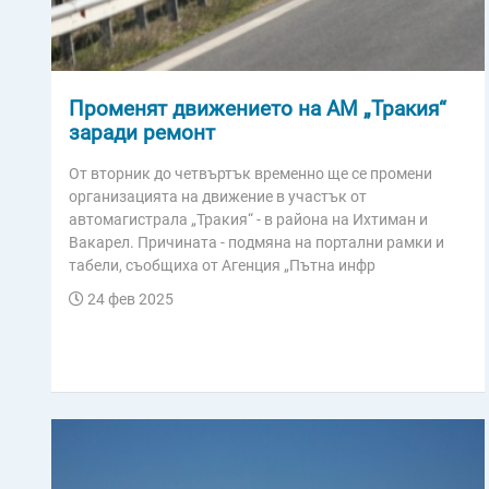
Променят движението на АМ „Тракия“
заради ремонт
От вторник до четвъртък временно ще се промени
организацията на движение в участък от
автомагистрала „Тракия“ - в района на Ихтиман и
Вакарел. Причината - подмяна на портални рамки и
табели, съобщиха от Агенция „Пътна инфр
24 фев 2025