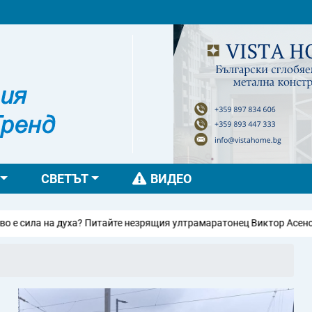
СВЕТЪТ
ВИДЕО
? Питайте незрящия ултрамаратонец Виктор Асенов на Teen Boom Fes