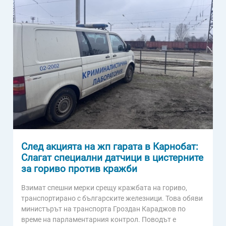
След акцията на жп гарата в Карнобат:
Слагат специални датчици в цистерните
за гориво против кражби
Взимат спешни мерки срещу кражбата на гориво,
транспортирано с българските железници. Това обяви
министърът на транспорта Гроздан Караджов по
време на парламентарния контрол. Поводът е