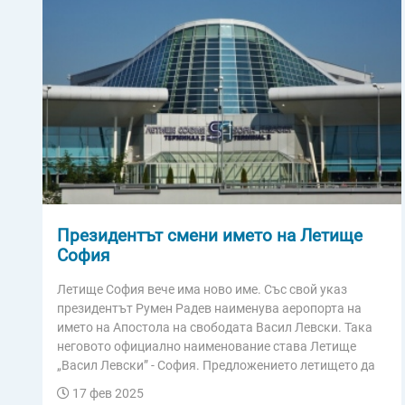
Президентът смени името на Летище
София
Летище София вече има ново име. Със свой указ
президентът Румен Радев наименува аеропорта на
името на Апостола на свободата Васил Левски. Така
неговото официално наименование става Летище
„Васил Левски” - София. Предложението летището да
17 фев 2025