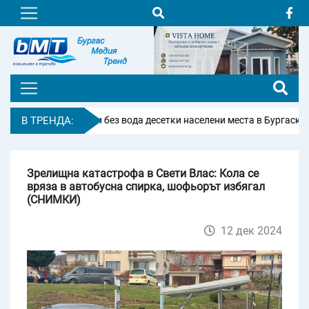
Авария остави без вода десетки населени места в Бургаско
В ТРЕНДА:
15
Зрелищна катастрофа в Свети Влас: Кола се
вряза в автобусна спирка, шофьорът избягал
(СНИМКИ)
12 дек 2024