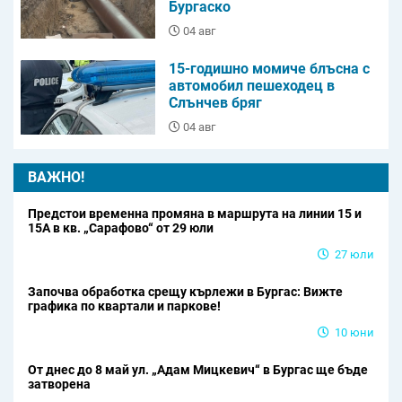
Бургаско
04 авг
15-годишно момиче блъсна с
автомобил пешеходец в
Слънчев бряг
04 авг
ВАЖНО!
Предстои временна промяна в маршрута на линии 15 и
15А в кв. „Сарафово“ от 29 юли
27 юли
Започва обработка срещу кърлежи в Бургас: Вижте
графика по квартали и паркове!
10 юни
От днес до 8 май ул. „Адам Мицкевич“ в Бургас ще бъде
затворена