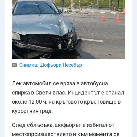
Снимка: Шофьори Несебър
Лек автомобил се вряза в автобусна
спирка в Свети влас. Инцидентът е станал
около 12:00 ч. на кръговото кръстовище в
курортния град.
След сблъсъка, шофьорът е избягал от
местопроизшествието и към момента се