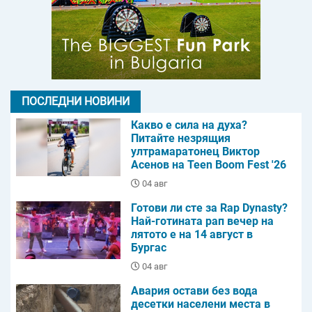
ПОСЛЕДНИ НОВИНИ
Какво е сила на духа?
Питайте незрящия
ултрамаратонец Виктор
Асенов на Teen Boom Fest '26
04 авг
Готови ли сте за Rap Dynasty?
Най-готината рап вечер на
лятото е на 14 август в
Бургас
04 авг
Авария остави без вода
десетки населени места в