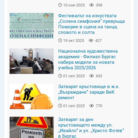
10 ное 2025
398
Фестивалът на изкуствата
„Солена симфония“ превръща
Поморие в сцена на танца,
словото и солта
19 окт 2025
427
Национална художествена
академия - Филиал Бургас
набира модели за новата
учебна 2025/2026
01 сеп 2025
692
Затварят кръстовище в ж.к.
„Възраждане“ заради ВиК
ремонт
01 сеп 2025
770
Затварят за ден
кръстовището между ул.
„Ивайло“ и ул. „Христо Фотев“
в Бургас