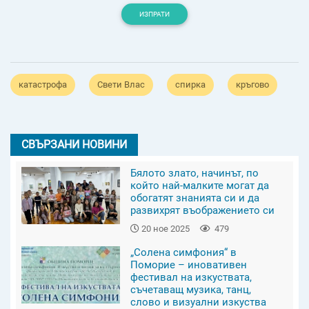
ИЗПРАТИ
катастрофа
Свети Влас
спирка
кръгово
СВЪРЗАНИ НОВИНИ
Бялото злато, начинът, по
който най-малките могат да
обогатят знанията си и да
развихрят въображението си
20 ное 2025
479
„Солена симфония“ в
Поморие – иновативен
фестивал на изкуствата,
съчетаващ музика, танц,
слово и визуални изкуства