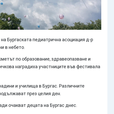
на Бургаската педиатрична асоциация д-р
и в небето.
кметът по образование, здравеопазване и
ичкова наградиха участниците във фестивала
радини и училища в Бургас. Различните
продължават през целия ден.
ади очакват децата на Бургас днес.