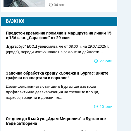
04 авг
ВАЖНО!
Предстои временна промяна в маршрута на линии 15
и 15А в кв. „Сарафово“ от 29 юли
„Бургасбус“ ЕООД уведомява, че от 08:00 ч. на 29.07.2026 г.
(сряда), поради извършване на ремонтни дейности ...
27 юли
Започва обработка срещу кърлежи в Бургас: Вижте
графика по квартали и паркове!
Дезинфекционната станция в Бургас ще извърши
профилактична дезакаризация на тревните площи,
паркове, градини и детски пл...
10 юни
От днес до 8 май ул. „Адам Мицкевич“ в Бургас ще
бъде затворена