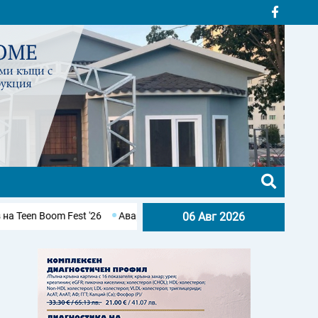
'26
Авария остави без вода десетки населени места в Бургаско
06 Авг 2026