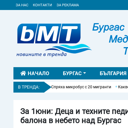
ЗА НАС
КОНТАКТИ
ЗА РЕКЛАМА
НАЧАЛО
БУРГАС
БЪЛГАРИЯ
отамо: Спряха микробус с 20 мигранти
В ТРЕНДА:
Какво е сила на духа? П
За 1юни: Деца и техните пед
балона в небето над Бургас