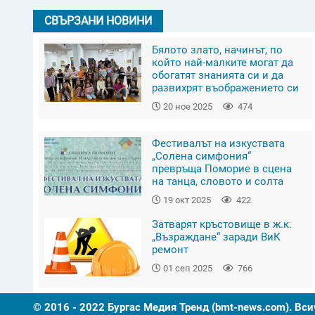
СВЪРЗАНИ НОВИНИ
Бялото злато, начинът, по
който най-малките могат да
обогатят знанията си и да
развихрят въображението си
20 ное 2025
474
Фестивалът на изкуствата
„Солена симфония“
превръща Поморие в сцена
на танца, словото и солта
19 окт 2025
422
Затварят кръстовище в ж.к.
„Възраждане“ заради ВиК
ремонт
01 сеп 2025
766
© 2016 - 2022 Бургас Медия Тренд (bmt-news.com). Вси