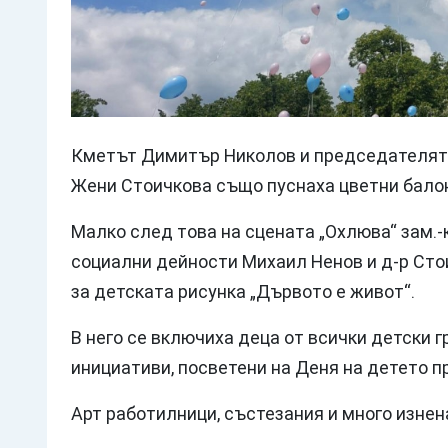
Кметът Димитър Николов и председателят 
Жени Стоичкова също пуснаха цветни балон
Малко след това на сцената „Охлюва“ зам.-
социални дейности Михаил Ненов и д-р Сто
за детската рисунка „Дървото е живот“.
В него се включиха деца от всички детски г
инициативи, посветени на Деня на детето 
Арт работилници, състезания и много изнен