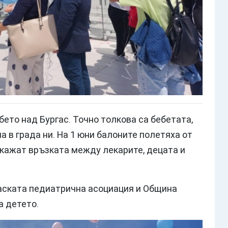
бето над Бургас. Точно толкова са бебетата,
а в града ни. На 1 юни балоните полетяха от
окажат връзката между лекарите, децата и
аската педиатрична асоциация и Община
а детето.