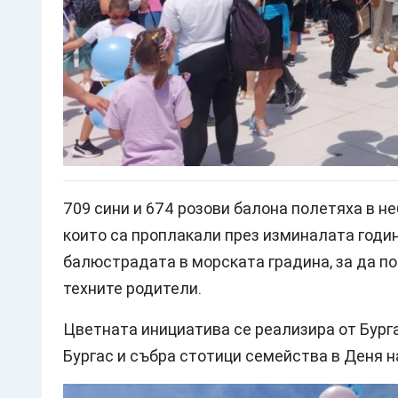
709 сини и 674 розови балона полетяха в не
които са проплакали през изминалата годин
балюстрадата в морската градина, за да п
техните родители.
Цветната инициатива се реализира от Бург
Бургас и събра стотици семейства в Деня н