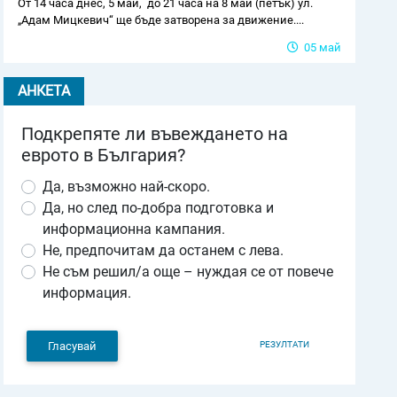
От 14 часа днес, 5 май, до 21 часа на 8 май (петък) ул.
„Адам Мицкевич“ ще бъде затворена за движение....
05 май
АНКЕТА
Подкрепяте ли въвеждането на
еврото в България?
Да, възможно най-скоро.
Да, но след по-добра подготовка и
информационна кампания.
Не, предпочитам да останем с лева.
Не съм решил/а още – нуждая се от повече
информация.
РЕЗУЛТАТИ
Гласувай