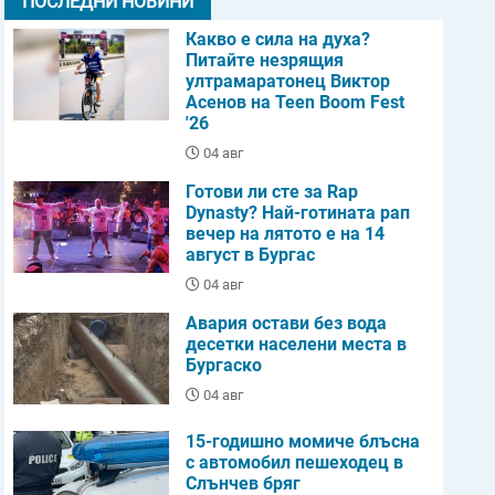
ПОСЛЕДНИ НОВИНИ
Какво е сила на духа?
Питайте незрящия
ултрамаратонец Виктор
Асенов на Teen Boom Fest
'26
04 авг
Готови ли сте за Rap
Dynasty? Най-готината рап
вечер на лятото е на 14
август в Бургас
04 авг
Авария остави без вода
десетки населени места в
Бургаско
04 авг
15-годишно момиче блъсна
с автомобил пешеходец в
Слънчев бряг