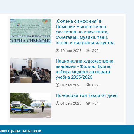
„Солена симфония“ в
Поморие – иновативен
фестивал на изкуствата,
съчетаващ музика, танц,
слово и визуални изкуства
10 ное 2025
392
Национална художествена
академия - Филиал Бургас
набира модели за новата
учебна 2025/2026
01 сеп 2025
687
По-високи тол такси от днес
01 сеп 2025
754
чки права запазени.