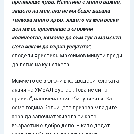
преливаше кръв. Наистина е много важно,
защото на мен, ако не ми беше давана
толкова много кръв, защото на мен всеки
ден ми се преливаше в огромни
количества, нямаше да съм тук в момента.
Сега искам да върна услугата“
,
сподели Християн Максимов минути преди
да легне на кушетката.
Момчето се включи в кръводарителската
акция на УМБАЛ Бургас „Това не си го
правил“, насочена към абитуриенти. За
осма година болницата призова младите
хора да започнат живота си като
възрастни с добро дело – като дадат