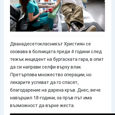
Дванадесетокласникът Християн се
озовава в болницата преди 4 години след
тежък инцидент на бургаската гара, в опит
да си направи селфи върху влак.
Претърпява множество операции, но
лекарите успяват да го спасят,
благодарение на дарена кръв. Днес, вече
навършил 18-години, за пръв път има
възможност да върне жеста.