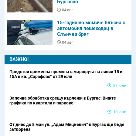
Бургаско
04 авг
15-годишно момиче блъсна с
автомобил пешеходец в
Слънчев бряг
04 авг
ВАЖНО!
Предстои временна промяна в маршрута на линии 15 и
15А в кв. „Сарафово“ от 29 юли
27 юли
Започва обработка срещу кърлежи в Бургас: Вижте
графика по квартали и паркове!
10 юни
От днес до 8 май ул. „Адам Мицкевич“ в Бургас ще бъде
затворена