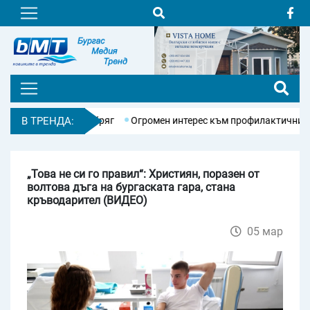
в Слънчев бряг
В ТРЕНДА:
Огромен интерес към профилактичните прегледи 
„Това не си го правил“: Християн, поразен от
волтова дъга на бургаската гара, стана
кръводарител (ВИДЕО)
05 мар