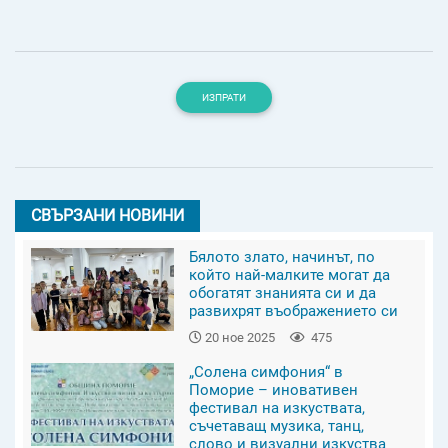
ИЗПРАТИ
СВЪРЗАНИ НОВИНИ
Бялото злато, начинът, по
който най-малките могат да
обогатят знанията си и да
развихрят въображението си
20 ное 2025
475
„Солена симфония“ в
Поморие – иновативен
фестивал на изкуствата,
съчетаващ музика, танц,
слово и визуални изкуства