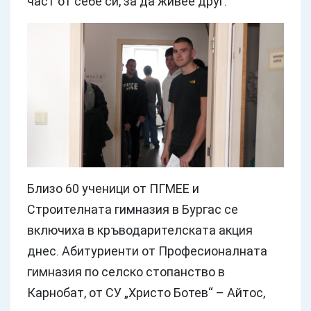
част от себе си, за да живее друг.
Близо 60 ученици от ПГМЕЕ и
Строителната гимназия в Бургас се
включиха в кръводарителската акция
днес. Абитуриенти от Професионалната
гимназия по селско стопанство в
Карнобат, от СУ „Христо Ботев“ – Айтос,