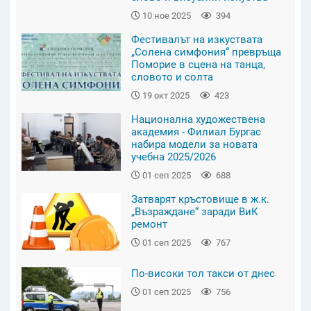
10 ное 2025
394
Фестивалът на изкуствата
„Солена симфония“ превръща
Поморие в сцена на танца,
словото и солта
19 окт 2025
423
Национална художествена
академия - Филиал Бургас
набира модели за новата
учебна 2025/2026
01 сеп 2025
688
Затварят кръстовище в ж.к.
„Възраждане“ заради ВиК
ремонт
01 сеп 2025
767
По-високи тол такси от днес
01 сеп 2025
756