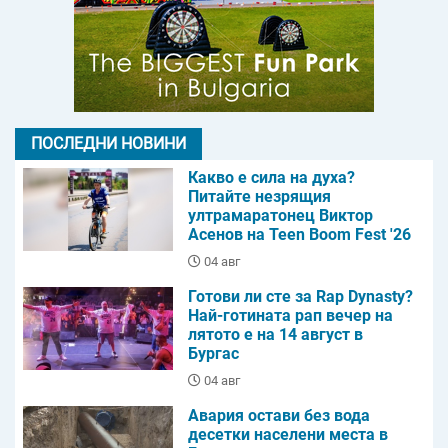
ПОСЛЕДНИ НОВИНИ
Какво е сила на духа?
Питайте незрящия
ултрамаратонец Виктор
Асенов на Teen Boom Fest '26
04 авг
Готови ли сте за Rap Dynasty?
Най-готината рап вечер на
лятото е на 14 август в
Бургас
04 авг
Авария остави без вода
десетки населени места в