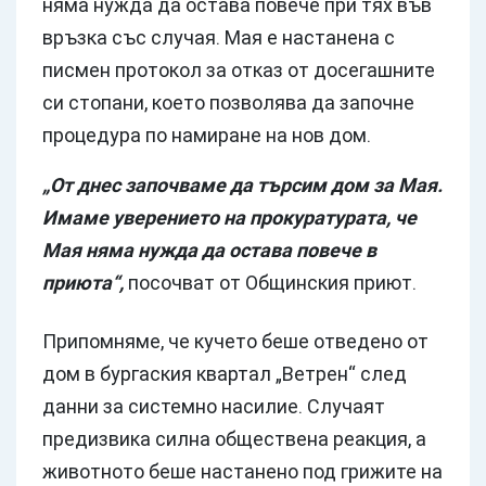
няма нужда да остава повече при тях във
връзка със случая. Мая е настанена с
писмен протокол за отказ от досегашните
си стопани, което позволява да започне
процедура по намиране на нов дом.
„От днес започваме да търсим дом за Мая.
Имаме уверението на прокуратурата, че
Мая няма нужда да остава повече в
приюта“,
посочват от Общинския приют.
Припомняме, че кучето беше отведено от
дом в бургаския квартал „Ветрен“ след
данни за системно насилие. Случаят
предизвика силна обществена реакция, а
животното беше настанено под грижите на