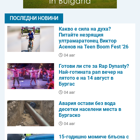
ПОСЛЕДНИ НОВИНИ
Какво е сила на духа?
Питайте незрящия
ултрамаратонец Виктор
Асенов на Teen Boom Fest '26
04 авг
Готови ли сте за Rap Dynasty?
Най-готината рап вечер на
лятото е на 14 август в
Бургас
04 авг
Авария остави без вода
десетки населени места в
Бургаско
04 авг
15-годишно момиче блъсна с