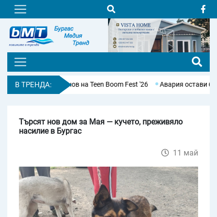
ц Виктор Асенов на Teen Boom Fest '26
В ТРЕНДА:
Авария остави без вода 
Търсят нов дом за Мая — кучето, преживяло
насилие в Бургас
11 май