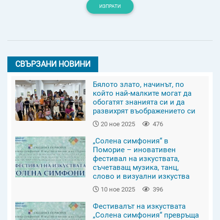
ИЗПРАТИ
СВЪРЗАНИ НОВИНИ
Бялото злато, начинът, по
който най-малките могат да
обогатят знанията си и да
развихрят въображението си
20 ное 2025
476
„Солена симфония“ в
Поморие – иновативен
фестивал на изкуствата,
съчетаващ музика, танц,
слово и визуални изкуства
10 ное 2025
396
Фестивалът на изкуствата
„Солена симфония“ превръща