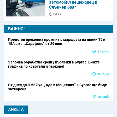
автомобил пешеходец в
Слънчев бряг
04 авг
ВАЖНО!
Предстои временна промяна в маршрута на линии 15 и
15А в кв. „Сарафово“ от 29 юли
27 юли
Започва обработка срещу кърлежи в Бургас: Вижте
графика по квартали и паркове!
10 юни
От днес до 8 май ул. „Адам Мицкевич“ в Бургас ще бъде
затворена
05 май
АНКЕТА