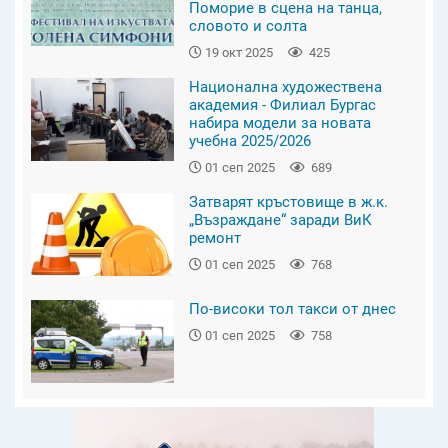
Поморие в сцена на танца,
словото и солта
19 окт 2025
425
Национална художествена
академия - Филиал Бургас
набира модели за новата
учебна 2025/2026
01 сеп 2025
689
Затварят кръстовище в ж.к.
„Възраждане“ заради ВиК
ремонт
01 сеп 2025
768
По-високи тол такси от днес
01 сеп 2025
758