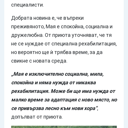
специалисти.
Добрата новина е, че въпреки
преживяното, Мая е спокойна, социална и
дружелюбна. От приюта уточняват, че тя
не се нуждае от специална рехабилитация,
но вероятно ще ѝ трябва време, за да
свикне с новата среда.
„Мая е изключително социална, мила,
спокойна и няма нужда от никаква
рехабилитация. Може би ще има нужда от
малко време за адаптация с ново място, но
се привързва лесно към нови хора“
,
допълват от приюта.